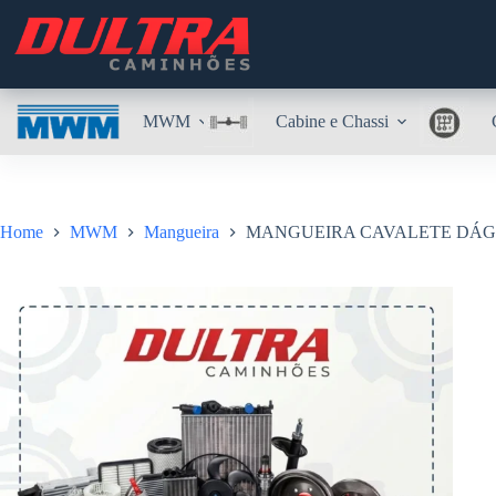
Pular
para
o
conteúdo
MWM
Cabine e Chassi
Home
MWM
Mangueira
MANGUEIRA CAVALETE DÁGUA 