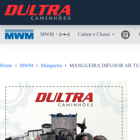
Pular
para
o
conteúdo
MWM
Cabine e Chassi
Home
MWM
Mangueira
MANGUEIRA DIFUSOR AR TURB