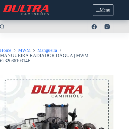
Pular
para
Menu
o
conteúdo
Home
MWM
Mangueira
MANGUEIRA RADIADOR DÁGUA | MWM |
623208610314E