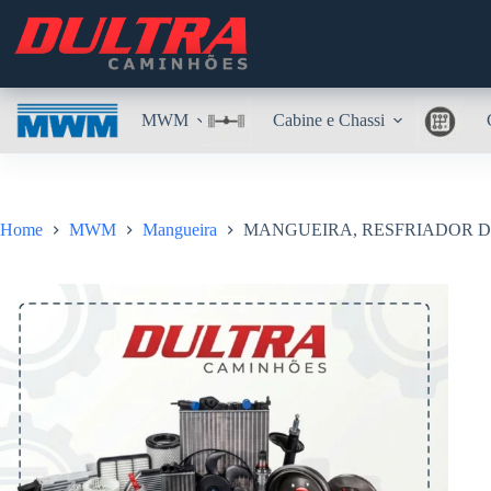
Pular
para
o
conteúdo
MWM
Cabine e Chassi
Home
MWM
Mangueira
MANGUEIRA, RESFRIADOR DÁ