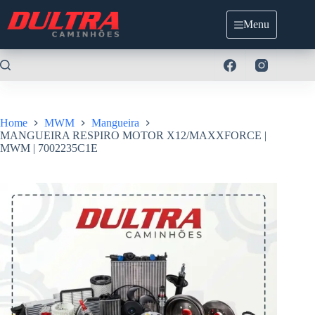
Pular
para
Menu
o
conteúdo
Home
MWM
Mangueira
MANGUEIRA RESPIRO MOTOR X12/MAXXFORCE |
MWM | 7002235C1E