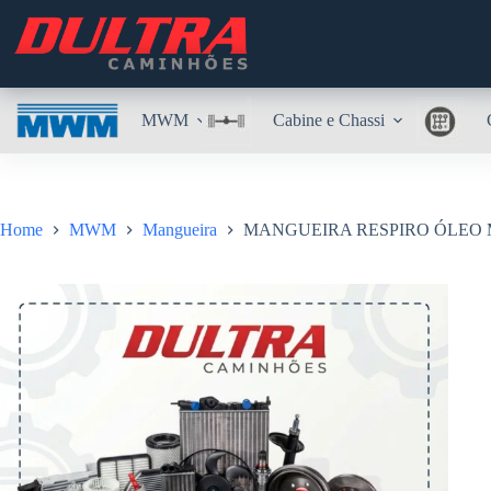
Pular
para
o
conteúdo
MWM
Cabine e Chassi
Home
MWM
Mangueira
MANGUEIRA RESPIRO ÓLEO M