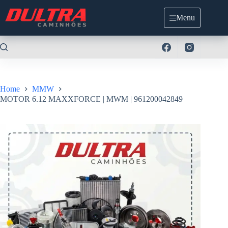
Pular
para
Menu
o
conteúdo
Home
MMW
MOTOR 6.12 MAXXFORCE | MWM | 961200042849