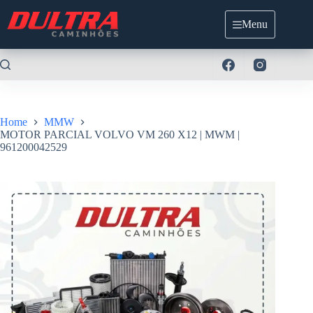
Pular
para
Menu
o
conteúdo
Home
MMW
MOTOR PARCIAL VOLVO VM 260 X12 | MWM |
961200042529