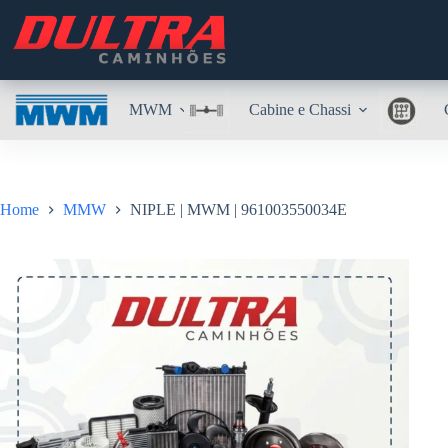
Pular
para
o
conteúdo
MWM
Cabine e Chassi
Home
MMW
NIPLE | MWM | 961003550034E