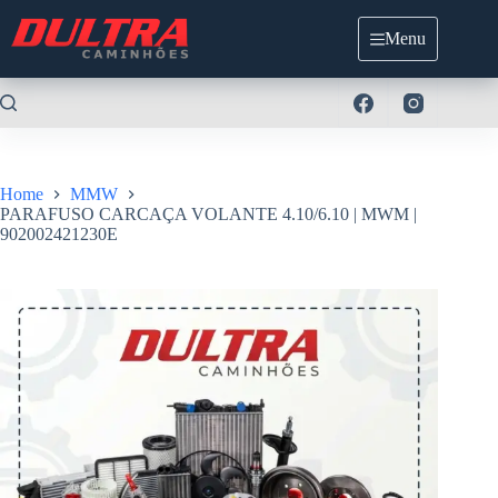
Pular
para
Menu
o
conteúdo
Home
MMW
PARAFUSO CARCAÇA VOLANTE 4.10/6.10 | MWM |
902002421230E