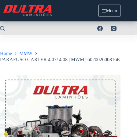
Pular
para
Menu
o
conteúdo
Home
MMW
PARAFUSO CARTER 4.07/ 4.08 | MWM | 602002600816E