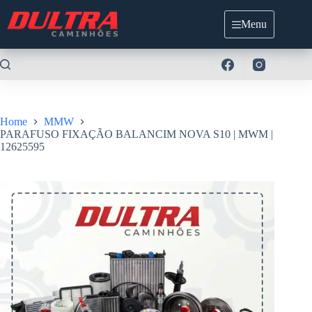
Pular
para
Menu
o
conteúdo
Home
MMW
PARAFUSO FIXAÇÃO BALANCIM NOVA S10 | MWM |
12625595