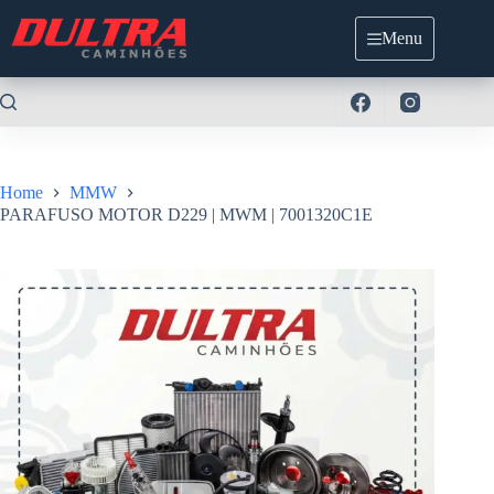
Pular
para
Menu
o
conteúdo
Home
MMW
PARAFUSO MOTOR D229 | MWM | 7001320C1E