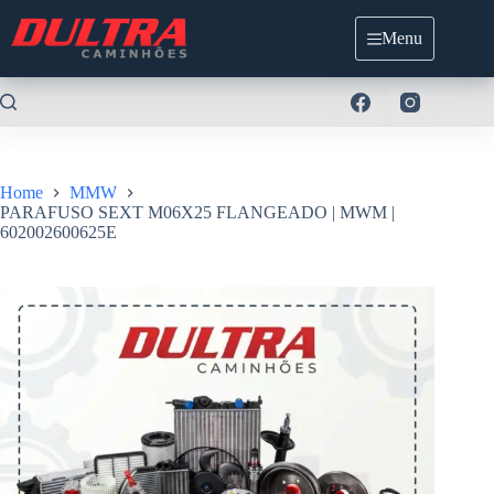
Pular
para
Menu
o
conteúdo
Home
MMW
PARAFUSO SEXT M06X25 FLANGEADO | MWM |
602002600625E