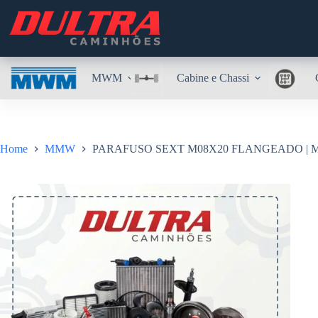
Pular
para
o
conteúdo
MWM
Cabine e Chassi
Home
MMW
PARAFUSO SEXT M08X20 FLANGEADO | MW