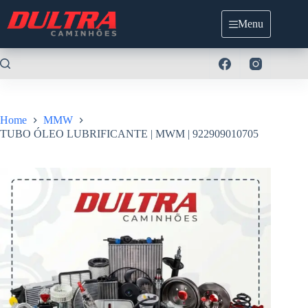
Pular
para
Menu
o
conteúdo
Home
MMW
TUBO ÓLEO LUBRIFICANTE | MWM | 922909010705