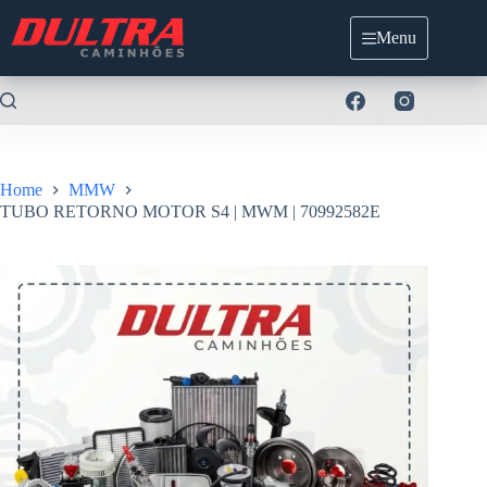
Pular
para
Menu
o
conteúdo
Home
MMW
TUBO RETORNO MOTOR S4 | MWM | 70992582E