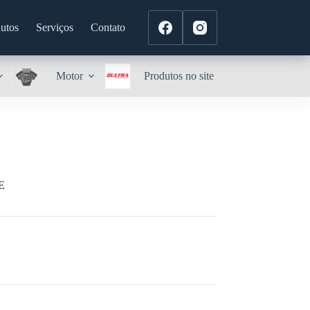
utos
Serviços
Contato
Motor
Produtos no site
E