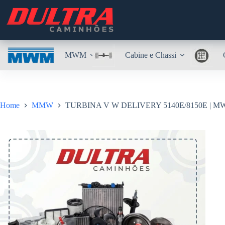
Pular
para
o
conteúdo
MWM
Cabine e Chassi
Home
MMW
TURBINA V W DELIVERY 5140E/8150E | MW