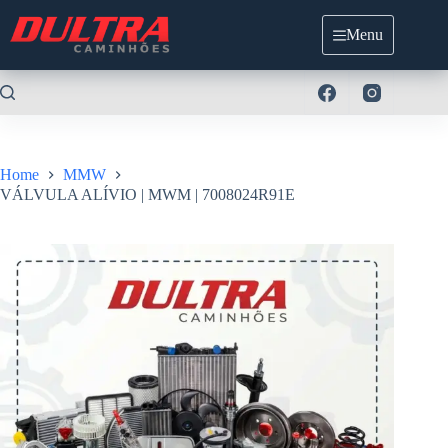
Pular
para
Menu
o
conteúdo
Home
MMW
VÁLVULA ALÍVIO | MWM | 7008024R91E