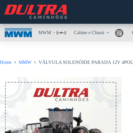
Pular
para
o
conteúdo
MWM
Cabine e Chassi
Home
MMW
VÁLVULA SOLENÓIDE PARADA 12V 4POL |