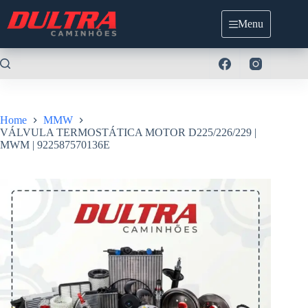
Pular
para
Menu
o
conteúdo
Home
MMW
VÁLVULA TERMOSTÁTICA MOTOR D225/226/229 |
MWM | 922587570136E