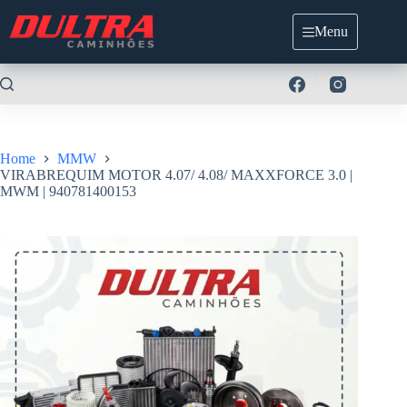
Pular
para
Menu
o
conteúdo
Home
MMW
VIRABREQUIM MOTOR 4.07/ 4.08/ MAXXFORCE 3.0 |
MWM | 940781400153