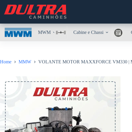
Pular
para
o
conteúdo
MWM
Cabine e Chassi
Home
MMW
VOLANTE MOTOR MAXXFORCE VM330 | M