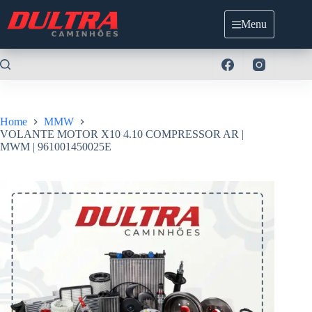
Pular
para
Menu
o
conteúdo
Home
MMW
VOLANTE MOTOR X10 4.10 COMPRESSOR AR |
MWM | 961001450025E