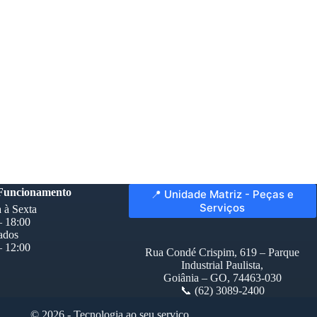
 Funcionamento
📍 Unidade Matriz - Peças e
Serviços
 à Sexta
– 18:00
ados
– 12:00
Rua Condé Crispim, 619 – Parque
Industrial Paulista,
Goiânia – GO, 74463-030
📞 (62) 3089-2400
© 2026 - Tecnologia ao seu serviço.