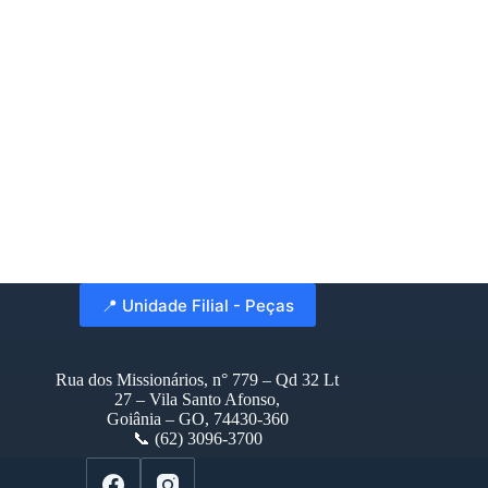
📍 Unidade Filial - Peças
Rua dos Missionários, n° 779 – Qd 32 Lt
27 – Vila Santo Afonso,
Goiânia – GO, 74430-360
📞 (62) 3096-3700